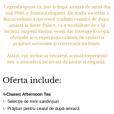
Legenda spune că, într-o după-amiază de iarnă din
anii 1940, o doamnă elegantă din înalta societate a
Bucureștiului a dat tonul tradiției ceaiului de după-
amiază la Suter Palace, ca o modalitate de a își
încânta oaspeții distinși veniți din întreaga Europă,
oferindu-le o experiență rafinată de ceaiuri si
prăjituri savuroase și conversații incitante.
Astăzi, ești invitat să retrăiești această experiență
într-o atmosferă încărcată de istorie și eleganță.
Oferta include:
☕
Classic Afternoon Tea
✨ Selecție de mini-sandvișuri
✨ Prăjituri pentru ceaiul de după-amiază